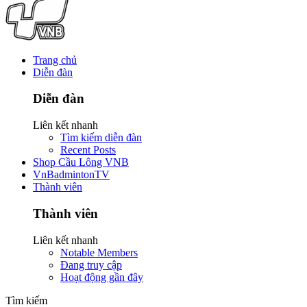
Trang chủ
Diễn đàn
Diễn đàn
Liên kết nhanh
Tìm kiếm diễn đàn
Recent Posts
Shop Cầu Lông VNB
VnBadmintonTV
Thành viên
Thành viên
Liên kết nhanh
Notable Members
Đang truy cập
Hoạt động gần đây
Tìm kiếm