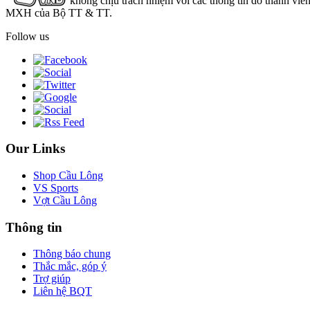
không chịu trách nhiệm với các thông tin do thành viê
MXH của Bộ TT & TT.
Follow us
Our Links
Shop Cầu Lông
VS Sports
Vợt Cầu Lông
Thông tin
Thông báo chung
Thắc mắc, góp ý
Trợ giúp
Liên hệ BQT