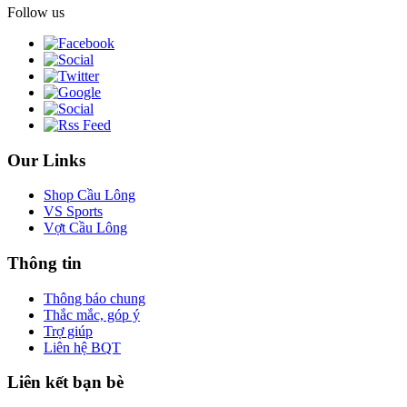
Follow us
Our Links
Shop Cầu Lông
VS Sports
Vợt Cầu Lông
Thông tin
Thông báo chung
Thắc mắc, góp ý
Trợ giúp
Liên hệ BQT
Liên kết bạn bè