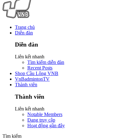
Trang chủ
Diễn đàn
Diễn đàn
Liên kết nhanh
Tìm kiếm diễn đàn
Recent Posts
Shop Cầu Lông VNB
VnBadmintonTV
Thành viên
Thành viên
Liên kết nhanh
Notable Members
Đang truy cập
Hoạt động gần đây
Tìm kiếm