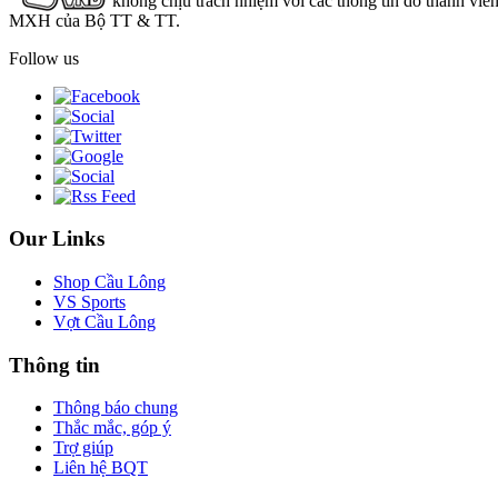
không chịu trách nhiệm với các thông tin do thành viê
MXH của Bộ TT & TT.
Follow us
Our Links
Shop Cầu Lông
VS Sports
Vợt Cầu Lông
Thông tin
Thông báo chung
Thắc mắc, góp ý
Trợ giúp
Liên hệ BQT