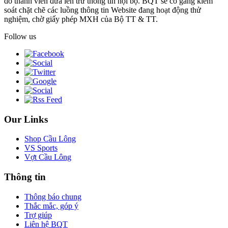
do thành viên đưa lên trừ thông tin nội bộ. BQT sẽ cố gắng kiểm
soát chặt chẽ các luồng thông tin Website đang hoạt động thử
nghiệm, chờ giấy phép MXH của Bộ TT & TT.
Follow us
Our Links
Shop Cầu Lông
VS Sports
Vợt Cầu Lông
Thông tin
Thông báo chung
Thắc mắc, góp ý
Trợ giúp
Liên hệ BQT