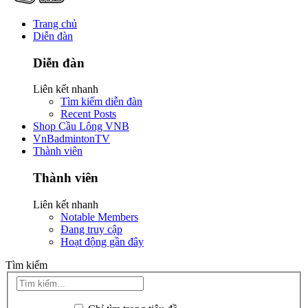
Trang chủ
Diễn đàn
Diễn đàn
Liên kết nhanh
Tìm kiếm diễn đàn
Recent Posts
Shop Cầu Lông VNB
VnBadmintonTV
Thành viên
Thành viên
Liên kết nhanh
Notable Members
Đang truy cập
Hoạt động gần đây
Tìm kiếm