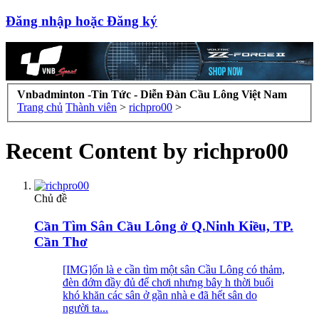
Đăng nhập hoặc Đăng ký
Vnbadminton -Tin Tức - Diễn Đàn Cầu Lông Việt Nam
Trang chủ
Thành viên
>
richpro00
>
Recent Content by richpro00
Chủ đề
Cần Tìm Sân Cầu Lông ở Q.Ninh Kiều, TP.
Cần Thơ
[IMG]ốn là e cần tìm một sân Cầu Lông có thảm,
đèn đớm đầy đủ để chơi nhưng bây h thời buổi
khó khăn các sân ở gần nhà e đã hết sân do
người ta...