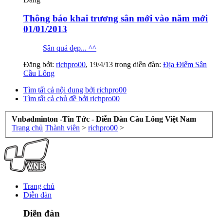
Thông báo khai trương sân mới vào năm mới
01/01/2013
Sân quá đẹp... ^^
Đăng bởi:
richpro00
,
19/4/13
trong diễn đàn:
Địa Điểm Sân
Cầu Lông
Tìm tất cả nội dung bởi richpro00
Tìm tất cả chủ đề bởi richpro00
Vnbadminton -Tin Tức - Diễn Đàn Cầu Lông Việt Nam
Trang chủ
Thành viên
>
richpro00
>
Trang chủ
Diễn đàn
Diễn đàn