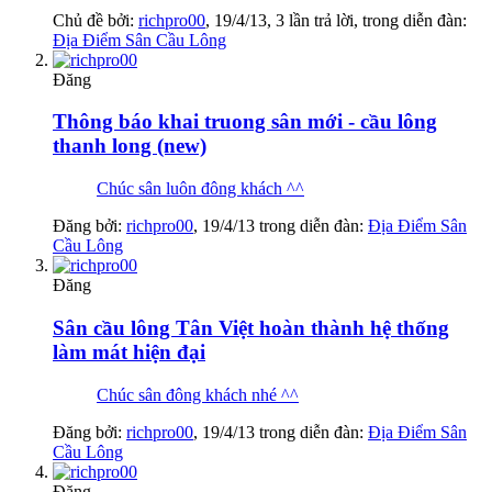
Chủ đề bởi:
richpro00
,
19/4/13
, 3 lần trả lời, trong diễn đàn:
Địa Điểm Sân Cầu Lông
Đăng
Thông báo khai truong sân mới - cầu lông
thanh long (new)
Chúc sân luôn đông khách ^^
Đăng bởi:
richpro00
,
19/4/13
trong diễn đàn:
Địa Điểm Sân
Cầu Lông
Đăng
Sân cầu lông Tân Việt hoàn thành hệ thống
làm mát hiện đại
Chúc sân đông khách nhé ^^
Đăng bởi:
richpro00
,
19/4/13
trong diễn đàn:
Địa Điểm Sân
Cầu Lông
Đăng