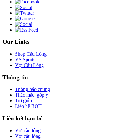
Our Links
Shop Cầu Lông
VS Sports
Vợt Cầu Lông
Thông tin
Thông báo chung
Thắc mắc, góp ý
Trợ giúp
Liên hệ BQT
Liên kết bạn bè
Vợt cầu lông
Vợt cầu lông