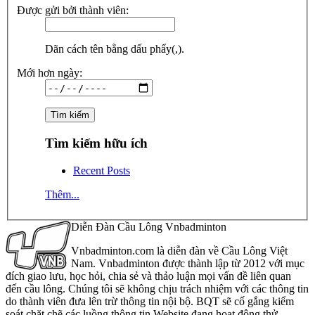
Được gửi bởi thành viên:
Dãn cách tên bằng dấu phẩy(,).
Mới hơn ngày:
Tìm kiếm hữu ích
Recent Posts
Thêm...
Diễn Đàn Cầu Lông Vnbadminton
Vnbadminton.com là diễn đàn về Cầu Lông Việt
Nam. Vnbadminton được thành lập từ 2012 với mục
đích giao lưu, học hỏi, chia sẻ và thảo luận mọi vấn đề liên quan
đến cầu lông. Chúng tôi sẽ không chịu trách nhiệm với các thông tin
do thành viên đưa lên trừ thông tin nội bộ. BQT sẽ cố gắng kiểm
soát chặt chẽ các luồng thông tin Website đang hoạt động thử