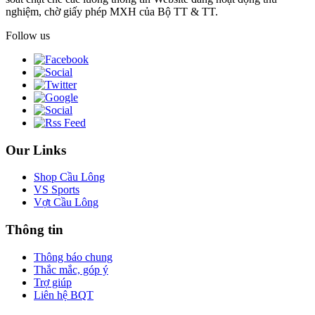
nghiệm, chờ giấy phép MXH của Bộ TT & TT.
Follow us
Our Links
Shop Cầu Lông
VS Sports
Vợt Cầu Lông
Thông tin
Thông báo chung
Thắc mắc, góp ý
Trợ giúp
Liên hệ BQT