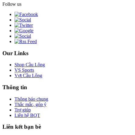
Follow us
Our Links
Shop Cầu Lông
VS Sports
Vợt Cầu Lông
Thông tin
Thông báo chung
Thắc mắc, góp ý
Trợ giúp
Liên hệ BQT
Liên kết bạn bè