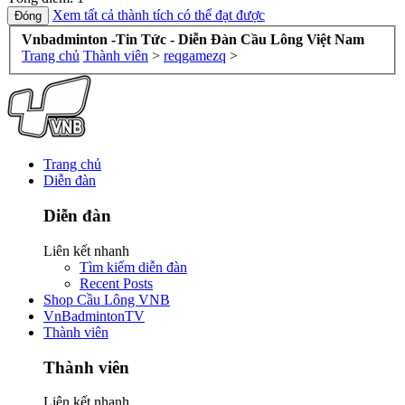
Xem tất cả thành tích có thể đạt được
Vnbadminton -Tin Tức - Diễn Đàn Cầu Lông Việt Nam
Trang chủ
Thành viên
>
reqgamezq
>
Trang chủ
Diễn đàn
Diễn đàn
Liên kết nhanh
Tìm kiếm diễn đàn
Recent Posts
Shop Cầu Lông VNB
VnBadmintonTV
Thành viên
Thành viên
Liên kết nhanh