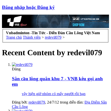
Đăng nhập hoặc Đăng ký
Vnbadminton -Tin Tức - Diễn Đàn Cầu Lông Việt Nam
Trang chủ
Thành viên
>
redevil079
>
Recent Content by redevil079
Đăng
Sân cầu lông quân khu 7 - VNB kêu gọi anh
em
vậy hiện giờ nhóm có mấy người rồi bạn
Đăng bởi:
redevil079
,
24/7/12
trong diễn đàn:
Địa Điểm Sân
Cầu Lông