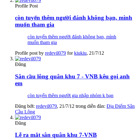
Profile Post
còn tuyển thêm người đánh không bạn, mình
muốn tham gia
còn tuyển thêm người đánh không bạn, mình
muốn tham gia
Profile post by
redevil079
for
kiukiu
,
21/7/12
Đăng
Sân cầu lông quân khu 7 - VNB kêu gọi anh
em
còn tuyển thêm người gia nhập nhóm k bạn
Đăng bởi:
redevil079
,
21/7/12
trong diễn đàn:
Địa Điểm Sân
Cầu Lông
Đăng
Lễ ra mắt sân quân khu 7-VNB