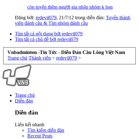
còn tuyển thêm người gia nhập nhóm k bạn
Đăng bởi:
redevil079
,
21/7/12
trong diễn đàn:
Tuyển thành
viên đánh cầu & Tìm nhóm đánh cầu
Tìm tất cả nội dung bởi redevil079
Tìm tất cả chủ đề bởi redevil079
Vnbadminton -Tin Tức - Diễn Đàn Cầu Lông Việt Nam
Trang chủ
Thành viên
>
redevil079
>
Trang chủ
Diễn đàn
Diễn đàn
Liên kết nhanh
Tìm kiếm diễn đàn
Recent Posts