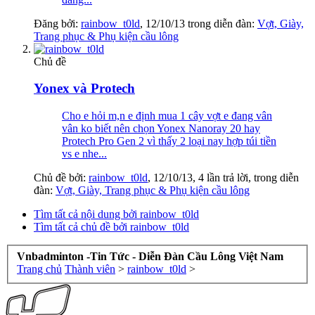
Đăng bởi:
rainbow_t0ld
,
12/10/13
trong diễn đàn:
Vợt, Giày,
Trang phục & Phụ kiện cầu lông
Chủ đề
Yonex và Protech
Cho e hỏi m,n e định mua 1 cây vợt e đang vân
vân ko biết nên chọn Yonex Nanoray 20 hay
Protech Pro Gen 2 vì thấy 2 loại nay hợp túi tiền
vs e nhe...
Chủ đề bởi:
rainbow_t0ld
,
12/10/13
, 4 lần trả lời, trong diễn
đàn:
Vợt, Giày, Trang phục & Phụ kiện cầu lông
Tìm tất cả nội dung bởi rainbow_t0ld
Tìm tất cả chủ đề bởi rainbow_t0ld
Vnbadminton -Tin Tức - Diễn Đàn Cầu Lông Việt Nam
Trang chủ
Thành viên
>
rainbow_t0ld
>