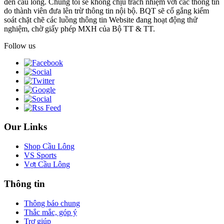
đến cầu lông. Chúng tôi sẽ không chịu trách nhiệm với các thông tin
do thành viên đưa lên trừ thông tin nội bộ. BQT sẽ cố gắng kiểm
soát chặt chẽ các luồng thông tin Website đang hoạt động thử
nghiệm, chờ giấy phép MXH của Bộ TT & TT.
Follow us
Our Links
Shop Cầu Lông
VS Sports
Vợt Cầu Lông
Thông tin
Thông báo chung
Thắc mắc, góp ý
Trợ giúp