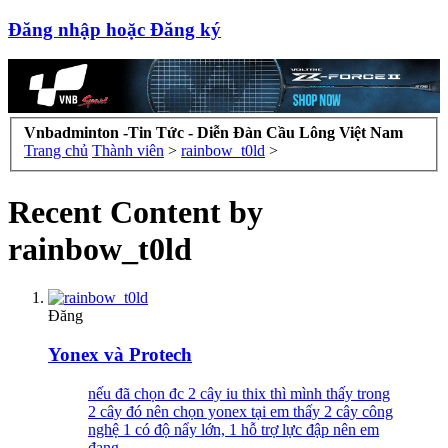
Đăng nhập hoặc Đăng ký
Vnbadminton -Tin Tức - Diễn Đàn Cầu Lông Việt Nam
Trang chủ
Thành viên
>
rainbow_t0ld
>
Recent Content by
rainbow_t0ld
Đăng
Yonex và Protech
nếu đã chọn đc 2 cây iu thix thì mình thấy trong
2 cây đó nên chọn yonex tại em thấy 2 cây công
nghệ 1 có độ nẩy lớn, 1 hỗ trợ lực đập nên em
đang...