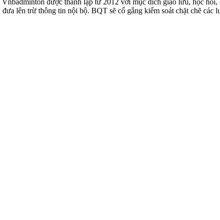
badminton được thành lập từ 2012 với mục đích giao lưu, học hỏi, ch
n đưa lên trừ thông tin nội bộ. BQT sẽ cố gắng kiểm soát chặt chẽ các