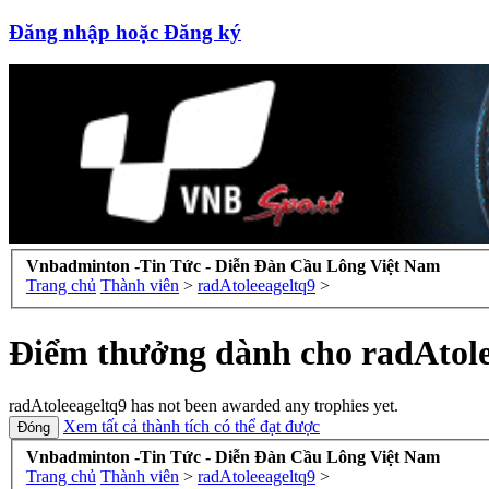
Đăng nhập hoặc Đăng ký
Vnbadminton -Tin Tức - Diễn Đàn Cầu Lông Việt Nam
Trang chủ
Thành viên
>
radAtoleeageltq9
>
Điểm thưởng dành cho radAtole
radAtoleeageltq9 has not been awarded any trophies yet.
Xem tất cả thành tích có thể đạt được
Vnbadminton -Tin Tức - Diễn Đàn Cầu Lông Việt Nam
Trang chủ
Thành viên
>
radAtoleeageltq9
>