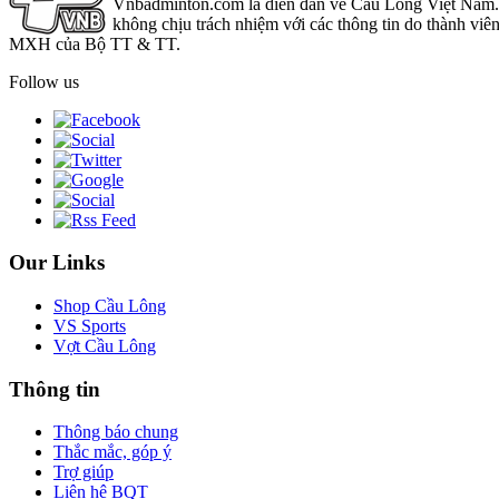
Vnbadminton.com là diễn đàn về Cầu Lông Việt Nam. Vn
không chịu trách nhiệm với các thông tin do thành viê
MXH của Bộ TT & TT.
Follow us
Our Links
Shop Cầu Lông
VS Sports
Vợt Cầu Lông
Thông tin
Thông báo chung
Thắc mắc, góp ý
Trợ giúp
Liên hệ BQT