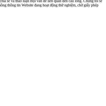
ia sẻ và thảo luận mọi vấn đề liên quan đến cầu lông. Chúng tôi sẽ
 luồng thông tin Website đang hoạt động thử nghiệm, chờ giấy phép