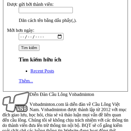
Được gửi bởi thành viên:
Dãn cách tên bằng dấu phẩy(,).
Mới hơn ngày:
Tìm kiếm hữu ích
Recent Posts
Thêm...
Diễn Đàn Cầu Lông Vnbadminton
Vnbadminton.com là diễn đàn về Cầu Lông Việt
Nam. Vnbadminton được thành lập từ 2012 với mục
đích giao lưu, học hỏi, chia sẻ và thảo luận mọi vấn đề liên quan
đến cầu lông. Chúng tôi sẽ không chịu trách nhiệm với các thông tin
do thành viên đưa lên trừ thông tin nội bộ. BQT sẽ cố gắng kiểm
soát chặt chẽ các luồng thông tin Website đang hoạt động thử