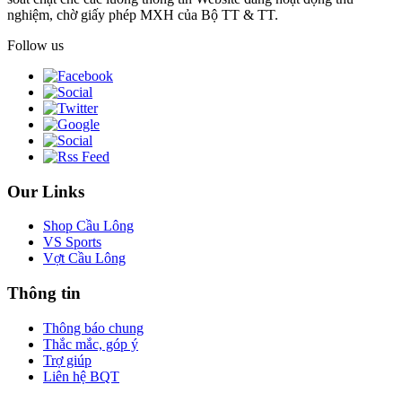
nghiệm, chờ giấy phép MXH của Bộ TT & TT.
Follow us
Our Links
Shop Cầu Lông
VS Sports
Vợt Cầu Lông
Thông tin
Thông báo chung
Thắc mắc, góp ý
Trợ giúp
Liên hệ BQT