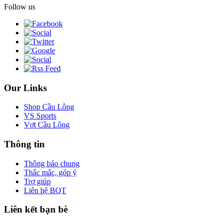
Follow us
Our Links
Shop Cầu Lông
VS Sports
Vợt Cầu Lông
Thông tin
Thông báo chung
Thắc mắc, góp ý
Trợ giúp
Liên hệ BQT
Liên kết bạn bè