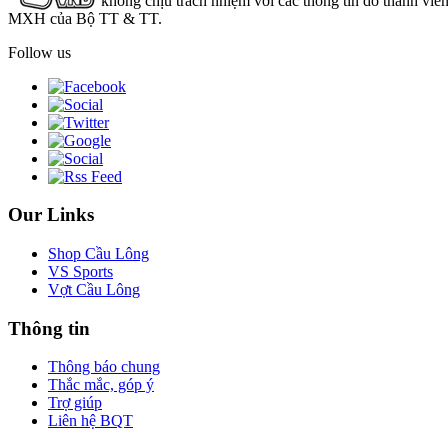
không chịu trách nhiệm với các thông tin do thành viê
MXH của Bộ TT & TT.
Follow us
Our Links
Shop Cầu Lông
VS Sports
Vợt Cầu Lông
Thông tin
Thông báo chung
Thắc mắc, góp ý
Trợ giúp
Liên hệ BQT