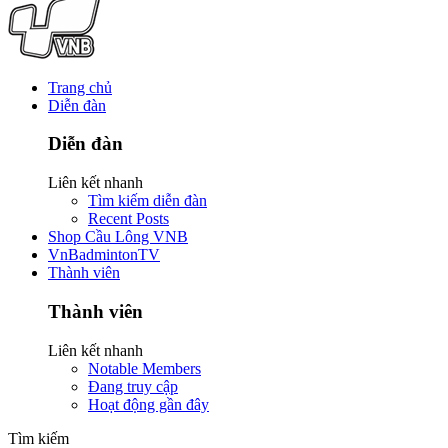
Trang chủ
Diễn đàn
Diễn đàn
Liên kết nhanh
Tìm kiếm diễn đàn
Recent Posts
Shop Cầu Lông VNB
VnBadmintonTV
Thành viên
Thành viên
Liên kết nhanh
Notable Members
Đang truy cập
Hoạt động gần đây
Tìm kiếm