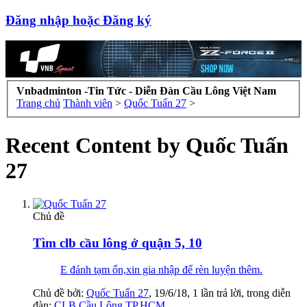
Đăng nhập hoặc Đăng ký
Vnbadminton -Tin Tức - Diễn Đàn Cầu Lông Việt Nam
Trang chủ
Thành viên
>
Quốc Tuấn 27
>
Recent Content by Quốc Tuấn
27
Chủ đề
Tìm clb cầu lông ở quận 5, 10
E đánh tạm ổn,xin gia nhập để rèn luyện thêm.
Chủ đề bởi:
Quốc Tuấn 27
,
19/6/18
, 1 lần trả lời, trong diễn
đàn:
CLB Cầu Lông TP.HCM