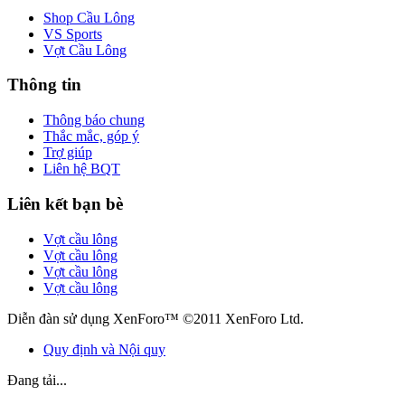
Shop Cầu Lông
VS Sports
Vợt Cầu Lông
Thông tin
Thông báo chung
Thắc mắc, góp ý
Trợ giúp
Liên hệ BQT
Liên kết bạn bè
Vợt cầu lông
Vợt cầu lông
Vợt cầu lông
Vợt cầu lông
Diễn đàn sử dụng XenForo™ ©2011 XenForo Ltd.
Quy định và Nội quy
Đang tải...