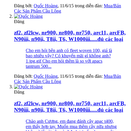
Đăng bởi:
Quốc Hoàng
,
11/6/15
trong diễn đàn:
Mua/Bán
Các Sản Phẩm Cầu Lông
Đăng
zf2, zf2lcw, nr900, nr800, nr750, arc11, arcFB,
N90iii, n90ii, T8ii, T6, W1000iii.....đủ các loại
Cho em hỏi bên anh có fleet woven 100, giá là
bao nhiêu vậy? Có khuyến mãi gì không anh?
1.jpg.gif Cho em hỏi thêm là so với apacs
tantrum 500...
Đăng bởi:
Quốc Hoàng
,
11/6/15
trong diễn đàn:
Mua/Bán
Các Sản Phẩm Cầu Lông
Đăng
zf2, zf2lcw, nr900, nr800, nr750, arc11, arcFB,
N90iii, n90ii, T8ii, T6, W1000iii.....đủ các loại
Chào anh Cương, em đang đánh cây apac t400,
em thấy hợp tay. Muốn mua thêm cây nữa nhưng