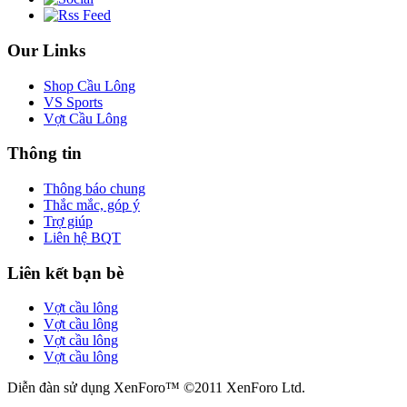
Our Links
Shop Cầu Lông
VS Sports
Vợt Cầu Lông
Thông tin
Thông báo chung
Thắc mắc, góp ý
Trợ giúp
Liên hệ BQT
Liên kết bạn bè
Vợt cầu lông
Vợt cầu lông
Vợt cầu lông
Vợt cầu lông
Diễn đàn sử dụng XenForo™ ©2011 XenForo Ltd.