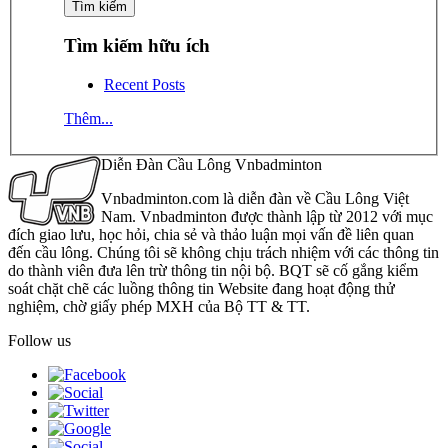
Tìm kiếm hữu ích
Recent Posts
Thêm...
Diễn Đàn Cầu Lông Vnbadminton
Vnbadminton.com là diễn đàn về Cầu Lông Việt
Nam. Vnbadminton được thành lập từ 2012 với mục
đích giao lưu, học hỏi, chia sẻ và thảo luận mọi vấn đề liên quan
đến cầu lông. Chúng tôi sẽ không chịu trách nhiệm với các thông tin
do thành viên đưa lên trừ thông tin nội bộ. BQT sẽ cố gắng kiểm
soát chặt chẽ các luồng thông tin Website đang hoạt động thử
nghiệm, chờ giấy phép MXH của Bộ TT & TT.
Follow us