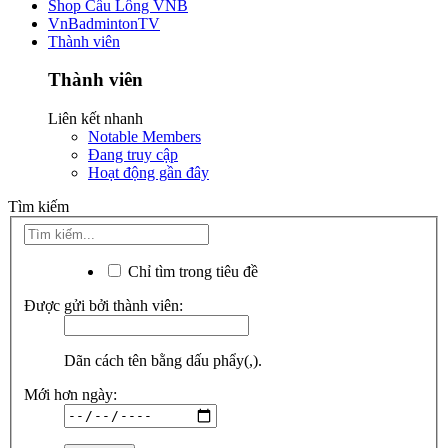
Shop Cầu Lông VNB
VnBadmintonTV
Thành viên
Thành viên
Liên kết nhanh
Notable Members
Đang truy cập
Hoạt động gần đây
Tìm kiếm
Chỉ tìm trong tiêu đề
Được gửi bởi thành viên:
Dãn cách tên bằng dấu phẩy(,).
Mới hơn ngày: