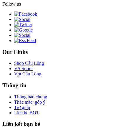
Follow us
Our Links
Shop Cầu Lông
VS Sports
Vợt Cầu Lông
Thông tin
Thông báo chung
Thắc mắc, góp ý
Trợ giúp
Liên hệ BQT
Liên kết bạn bè