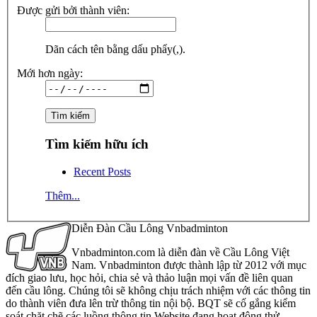
Được gửi bởi thành viên:
Dãn cách tên bằng dấu phẩy(,).
Mới hơn ngày:
Tìm kiếm hữu ích
Recent Posts
Thêm...
Diễn Đàn Cầu Lông Vnbadminton
Vnbadminton.com là diễn đàn về Cầu Lông Việt
Nam. Vnbadminton được thành lập từ 2012 với mục
đích giao lưu, học hỏi, chia sẻ và thảo luận mọi vấn đề liên quan
đến cầu lông. Chúng tôi sẽ không chịu trách nhiệm với các thông tin
do thành viên đưa lên trừ thông tin nội bộ. BQT sẽ cố gắng kiểm
soát chặt chẽ các luồng thông tin Website đang hoạt động thử