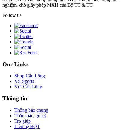
nghiệm, chờ giấy phép MXH của Bộ TT & TT.
Follow us
Our Links
Shop Cầu Lông
VS Sports
Vợt Cầu Lông
Thông tin
Thông báo chung
Thắc mắc, góp ý
Trợ giúp
Liên hệ BQT