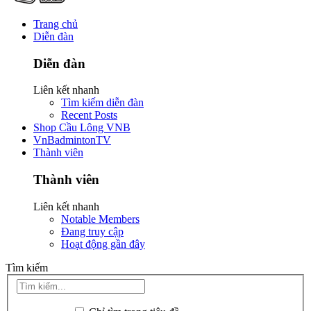
Trang chủ
Diễn đàn
Diễn đàn
Liên kết nhanh
Tìm kiếm diễn đàn
Recent Posts
Shop Cầu Lông VNB
VnBadmintonTV
Thành viên
Thành viên
Liên kết nhanh
Notable Members
Đang truy cập
Hoạt động gần đây
Tìm kiếm