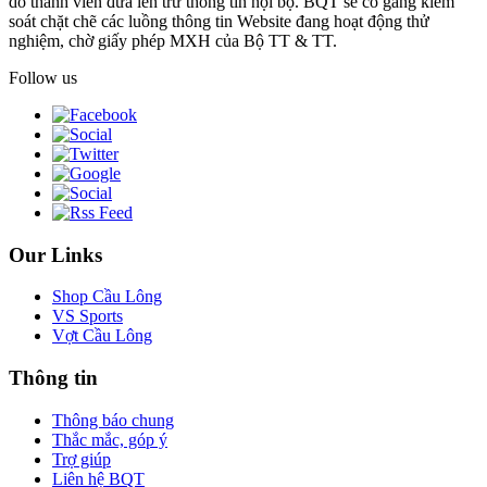
do thành viên đưa lên trừ thông tin nội bộ. BQT sẽ cố gắng kiểm
soát chặt chẽ các luồng thông tin Website đang hoạt động thử
nghiệm, chờ giấy phép MXH của Bộ TT & TT.
Follow us
Our Links
Shop Cầu Lông
VS Sports
Vợt Cầu Lông
Thông tin
Thông báo chung
Thắc mắc, góp ý
Trợ giúp
Liên hệ BQT