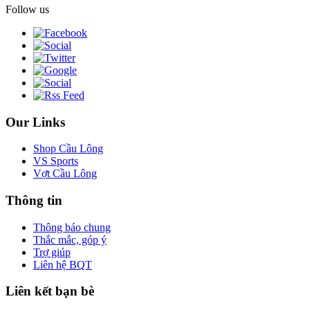
Follow us
Our Links
Shop Cầu Lông
VS Sports
Vợt Cầu Lông
Thông tin
Thông báo chung
Thắc mắc, góp ý
Trợ giúp
Liên hệ BQT
Liên kết bạn bè