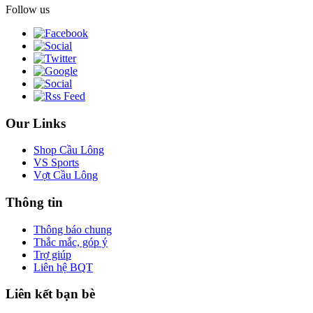
Follow us
Our Links
Shop Cầu Lông
VS Sports
Vợt Cầu Lông
Thông tin
Thông báo chung
Thắc mắc, góp ý
Trợ giúp
Liên hệ BQT
Liên kết bạn bè