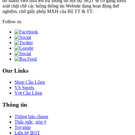
do thành viên đưa lên trừ thông tin nội bộ. BQT sẽ cố gắng kiểm
soát chặt chẽ các luồng thông tin Website đang hoạt động thử
nghiệm, chờ giấy phép MXH của Bộ TT & TT.
Follow us
Our Links
Shop Cầu Lông
VS Sports
Vợt Cầu Lông
Thông tin
Thông báo chung
Thắc mắc, góp ý
Trợ giúp
Liên hệ BQT