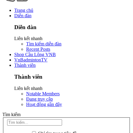
Trang chủ
Diễn đàn
Diễn đàn
Liên kết nhanh
Tìm kiếm diễn đàn
Recent Posts
Shop Cầu Lông VNB
VnBadmintonTV
Thành viên
Thành viên
Liên kết nhanh
Notable Members
Đang truy cập
Hoạt động gần đây
Tìm kiếm