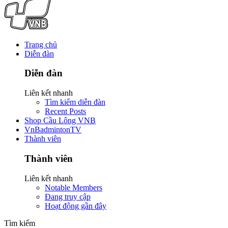
Trang chủ
Diễn đàn
Diễn đàn
Liên kết nhanh
Tìm kiếm diễn đàn
Recent Posts
Shop Cầu Lông VNB
VnBadmintonTV
Thành viên
Thành viên
Liên kết nhanh
Notable Members
Đang truy cập
Hoạt động gần đây
Tìm kiếm