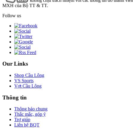
không chịu trách nhiệm với các thông tin do thành viê
MXH của Bộ TT & TT.
Follow us
Our Links
Shop Cầu Lông
VS Sports
Vợt Cầu Lông
Thông tin
Thông báo chung
Thắc mắc, góp ý
Trợ giúp
Liên hệ BQT