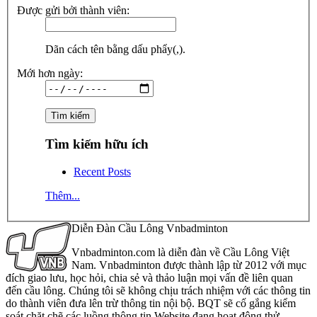
Được gửi bởi thành viên:
Dãn cách tên bằng dấu phẩy(,).
Mới hơn ngày:
Tìm kiếm hữu ích
Recent Posts
Thêm...
Diễn Đàn Cầu Lông Vnbadminton
Vnbadminton.com là diễn đàn về Cầu Lông Việt
Nam. Vnbadminton được thành lập từ 2012 với mục
đích giao lưu, học hỏi, chia sẻ và thảo luận mọi vấn đề liên quan
đến cầu lông. Chúng tôi sẽ không chịu trách nhiệm với các thông tin
do thành viên đưa lên trừ thông tin nội bộ. BQT sẽ cố gắng kiểm
soát chặt chẽ các luồng thông tin Website đang hoạt động thử