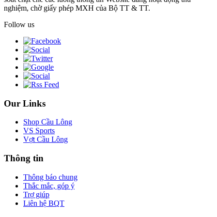
nghiệm, chờ giấy phép MXH của Bộ TT & TT.
Follow us
Our Links
Shop Cầu Lông
VS Sports
Vợt Cầu Lông
Thông tin
Thông báo chung
Thắc mắc, góp ý
Trợ giúp
Liên hệ BQT