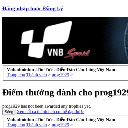
Đăng nhập hoặc Đăng ký
Vnbadminton -Tin Tức - Diễn Đàn Cầu Lông Việt Nam
Trang chủ
Thành viên
>
prog1929
>
Điểm thưởng dành cho prog192
prog1929 has not been awarded any trophies yet.
Xem tất cả thành tích có thể đạt được
Vnbadminton -Tin Tức - Diễn Đàn Cầu Lông Việt Nam
Trang chủ
Thành viên
>
prog1929
>