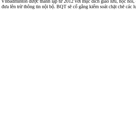
badminton được thành lập từ 2012 với mục đích giao lưu, học hỏi, ch
n đưa lên trừ thông tin nội bộ. BQT sẽ cố gắng kiểm soát chặt chẽ các