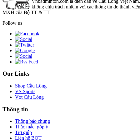
Vnbadminton.com là diễn đàn về Cầu Lông Việt Nam. Vn
không chịu trách nhiệm với các thông tin do thành viê
MXH của Bộ TT & TT.
Follow us
Our Links
Shop Cầu Lông
VS Sports
Vợt Cầu Lông
Thông tin
Thông báo chung
Thắc mắc, góp ý
Trợ giúp
Liên hệ BQT