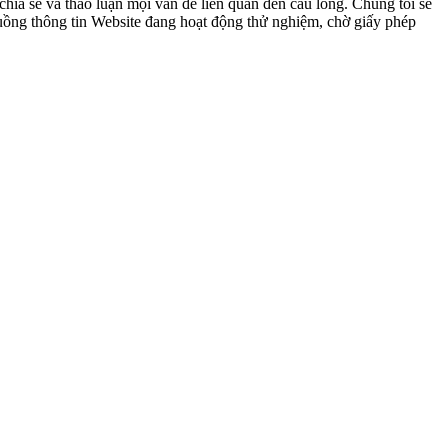
ia sẻ và thảo luận mọi vấn đề liên quan đến cầu lông. Chúng tôi sẽ
 luồng thông tin Website đang hoạt động thử nghiệm, chờ giấy phép