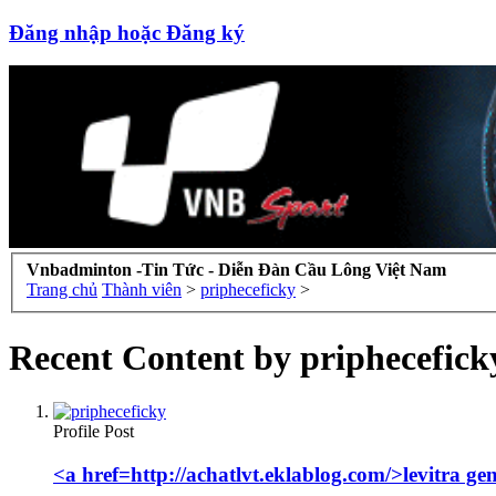
Đăng nhập hoặc Đăng ký
Vnbadminton -Tin Tức - Diễn Đàn Cầu Lông Việt Nam
Trang chủ
Thành viên
>
pripheceficky
>
Recent Content by priphecefick
Profile Post
<a href=http://achatlvt.eklablog.com/>levitra ge