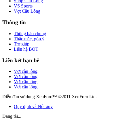
Shop Cầu Lông
VS Sports
Vợt Cầu Lông
Thông tin
Thông báo chung
Thắc mắc, góp ý
Trợ giúp
Liên hệ BQT
Liên kết bạn bè
Vợt cầu lông
Vợt cầu lông
Vợt cầu lông
Vợt cầu lông
Diễn đàn sử dụng XenForo™ ©2011 XenForo Ltd.
Quy định và Nội quy
Đang tải...