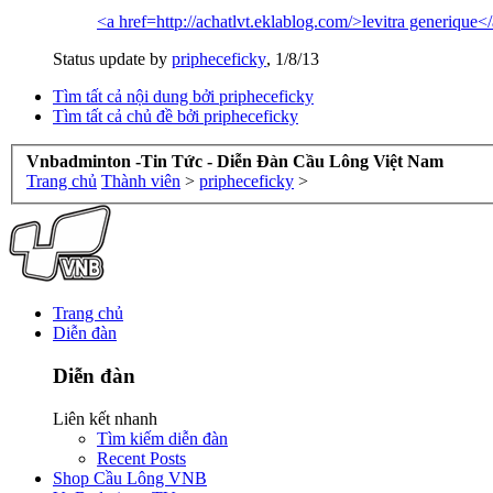
<a href=http://achatlvt.eklablog.com/>levitra generique<
Status update by
pripheceficky
,
1/8/13
Tìm tất cả nội dung bởi pripheceficky
Tìm tất cả chủ đề bởi pripheceficky
Vnbadminton -Tin Tức - Diễn Đàn Cầu Lông Việt Nam
Trang chủ
Thành viên
>
pripheceficky
>
Trang chủ
Diễn đàn
Diễn đàn
Liên kết nhanh
Tìm kiếm diễn đàn
Recent Posts
Shop Cầu Lông VNB