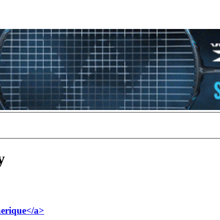
y
nerique</a>