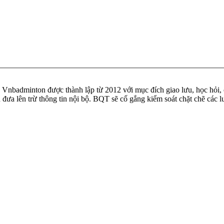
badminton được thành lập từ 2012 với mục đích giao lưu, học hỏi, ch
n đưa lên trừ thông tin nội bộ. BQT sẽ cố gắng kiểm soát chặt chẽ các