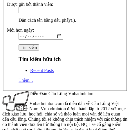
Được gửi bởi thành viên:
Dãn cách tên bằng dấu phẩy(,).
Mới hơn ngày:
Tìm kiếm hữu ích
Recent Posts
Thêm...
Diễn Đàn Cầu Lông Vnbadminton
Vnbadminton.com là diễn đàn về Cầu Lông Việt
Nam. Vnbadminton được thành lập từ 2012 với mục
đích giao lưu, học hỏi, chia sẻ và thảo luận mọi vấn đề liên quan
đến cầu lông. Chúng tôi sẽ không chịu trách nhiệm với các thông tin
do thành viên đưa lên trừ thông tin nội bộ. BQT sẽ cố gắng kiểm
soát chặt chẽ các luồng thông tin Website đang hoạt động thử