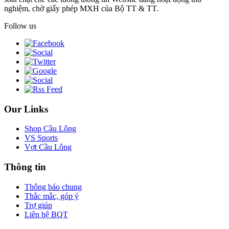
nghiệm, chờ giấy phép MXH của Bộ TT & TT.
Follow us
Our Links
Shop Cầu Lông
VS Sports
Vợt Cầu Lông
Thông tin
Thông báo chung
Thắc mắc, góp ý
Trợ giúp
Liên hệ BQT