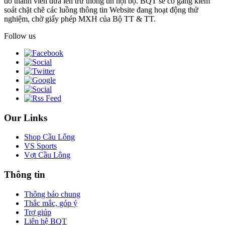
do thành viên đưa lên trừ thông tin nội bộ. BQT sẽ cố gắng kiểm
soát chặt chẽ các luồng thông tin Website đang hoạt động thử
nghiệm, chờ giấy phép MXH của Bộ TT & TT.
Follow us
Our Links
Shop Cầu Lông
VS Sports
Vợt Cầu Lông
Thông tin
Thông báo chung
Thắc mắc, góp ý
Trợ giúp
Liên hệ BQT