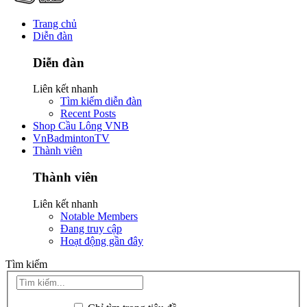
Trang chủ
Diễn đàn
Diễn đàn
Liên kết nhanh
Tìm kiếm diễn đàn
Recent Posts
Shop Cầu Lông VNB
VnBadmintonTV
Thành viên
Thành viên
Liên kết nhanh
Notable Members
Đang truy cập
Hoạt động gần đây
Tìm kiếm