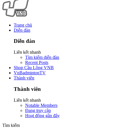
Trang chủ
Diễn đàn
Diễn đàn
Liên kết nhanh
Tìm kiếm diễn đàn
Recent Posts
Shop Cầu Lông VNB
VnBadmintonTV
Thành viên
Thành viên
Liên kết nhanh
Notable Members
Đang truy cập
Hoạt động gần đây
Tìm kiếm