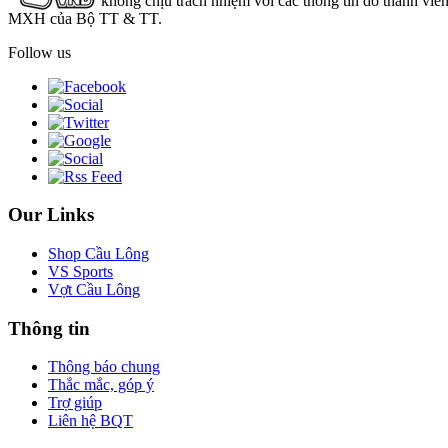
không chịu trách nhiệm với các thông tin do thành viê
MXH của Bộ TT & TT.
Follow us
Our Links
Shop Cầu Lông
VS Sports
Vợt Cầu Lông
Thông tin
Thông báo chung
Thắc mắc, góp ý
Trợ giúp
Liên hệ BQT