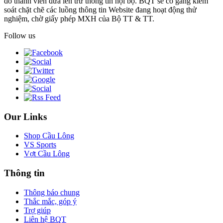
do thành viên đưa lên trừ thông tin nội bộ. BQT sẽ cố gắng kiểm
soát chặt chẽ các luồng thông tin Website đang hoạt động thử
nghiệm, chờ giấy phép MXH của Bộ TT & TT.
Follow us
Our Links
Shop Cầu Lông
VS Sports
Vợt Cầu Lông
Thông tin
Thông báo chung
Thắc mắc, góp ý
Trợ giúp
Liên hệ BQT