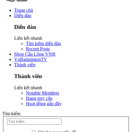
Trang chủ
Diễn đàn
Diễn đàn
Liên kết nhanh
Tìm kiếm diễn đàn
Recent Posts
Shop Cầu Lông VNB
VnBadmintonTV
Thành viên
Thành viên
Liên kết nhanh
Notable Members
Đang truy cập
Hoạt động gần đây
Tìm kiếm