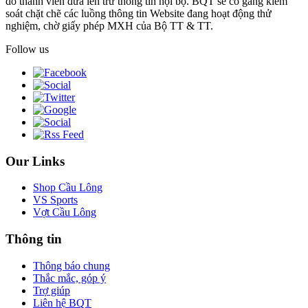
do thành viên đưa lên trừ thông tin nội bộ. BQT sẽ cố gắng kiểm
soát chặt chẽ các luồng thông tin Website đang hoạt động thử
nghiệm, chờ giấy phép MXH của Bộ TT & TT.
Follow us
Our Links
Shop Cầu Lông
VS Sports
Vợt Cầu Lông
Thông tin
Thông báo chung
Thắc mắc, góp ý
Trợ giúp
Liên hệ BQT