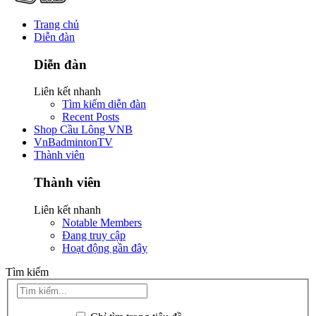
Trang chủ
Diễn đàn
Diễn đàn
Liên kết nhanh
Tìm kiếm diễn đàn
Recent Posts
Shop Cầu Lông VNB
VnBadmintonTV
Thành viên
Thành viên
Liên kết nhanh
Notable Members
Đang truy cập
Hoạt động gần đây
Tìm kiếm