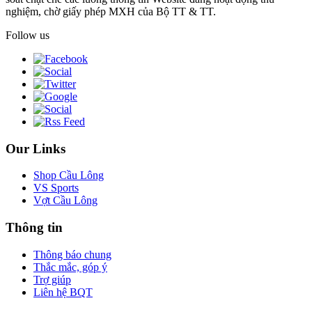
nghiệm, chờ giấy phép MXH của Bộ TT & TT.
Follow us
Our Links
Shop Cầu Lông
VS Sports
Vợt Cầu Lông
Thông tin
Thông báo chung
Thắc mắc, góp ý
Trợ giúp
Liên hệ BQT