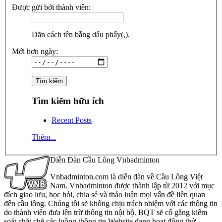
Được gửi bởi thành viên:
Dãn cách tên bằng dấu phẩy(,).
Mới hơn ngày:
Tìm kiếm hữu ích
Recent Posts
Thêm...
Diễn Đàn Cầu Lông Vnbadminton
Vnbadminton.com là diễn đàn về Cầu Lông Việt
Nam. Vnbadminton được thành lập từ 2012 với mục
đích giao lưu, học hỏi, chia sẻ và thảo luận mọi vấn đề liên quan
đến cầu lông. Chúng tôi sẽ không chịu trách nhiệm với các thông tin
do thành viên đưa lên trừ thông tin nội bộ. BQT sẽ cố gắng kiểm
soát chặt chẽ các luồng thông tin Website đang hoạt động thử