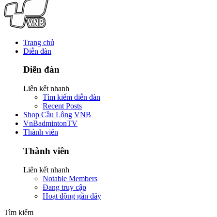
Trang chủ
Diễn đàn
Diễn đàn
Liên kết nhanh
Tìm kiếm diễn đàn
Recent Posts
Shop Cầu Lông VNB
VnBadmintonTV
Thành viên
Thành viên
Liên kết nhanh
Notable Members
Đang truy cập
Hoạt động gần đây
Tìm kiếm