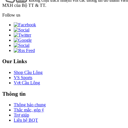
không chịu trách nhiệm với các thông tin do thành viê
MXH của Bộ TT & TT.
Follow us
Our Links
Shop Cầu Lông
VS Sports
Vợt Cầu Lông
Thông tin
Thông báo chung
Thắc mắc, góp ý
Trợ giúp
Liên hệ BQT