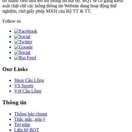
do thành viên đưa lên trừ thông tin nội bộ. BQT sẽ cố gắng kiểm
soát chặt chẽ các luồng thông tin Website đang hoạt động thử
nghiệm, chờ giấy phép MXH của Bộ TT & TT.
Follow us
Our Links
Shop Cầu Lông
VS Sports
Vợt Cầu Lông
Thông tin
Thông báo chung
Thắc mắc, góp ý
Trợ giúp
Liên hệ BQT