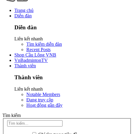
Trang chủ
Diễn đàn
Diễn đàn
Liên kết nhanh
Tìm kiếm diễn đàn
Recent Posts
Shop Cầu Lông VNB
VnBadmintonTV
Thành viên
Thành viên
Liên kết nhanh
Notable Members
Đang truy cập
Hoạt động gần đây
Tìm kiếm