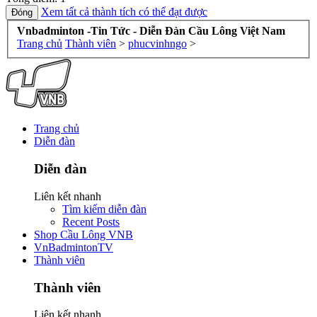
Xem tất cả thành tích có thể đạt được
Vnbadminton -Tin Tức - Diễn Đàn Cầu Lông Việt Nam
Trang chủ
Thành viên
>
phucvinhngo
>
Trang chủ
Diễn đàn
Diễn đàn
Liên kết nhanh
Tìm kiếm diễn đàn
Recent Posts
Shop Cầu Lông VNB
VnBadmintonTV
Thành viên
Thành viên
Liên kết nhanh