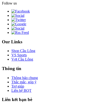
Follow us
Our Links
Shop Cầu Lông
VS Sports
Vợt Cầu Lông
Thông tin
Thông báo chung
Thắc mắc, góp ý
Trợ giúp
Liên hệ BQT
Liên kết bạn bè