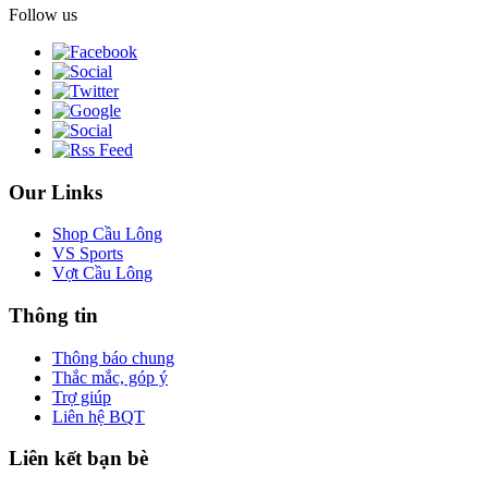
Follow us
Our Links
Shop Cầu Lông
VS Sports
Vợt Cầu Lông
Thông tin
Thông báo chung
Thắc mắc, góp ý
Trợ giúp
Liên hệ BQT
Liên kết bạn bè