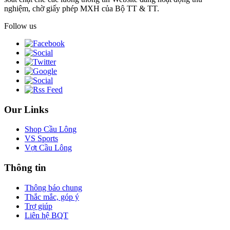
nghiệm, chờ giấy phép MXH của Bộ TT & TT.
Follow us
Our Links
Shop Cầu Lông
VS Sports
Vợt Cầu Lông
Thông tin
Thông báo chung
Thắc mắc, góp ý
Trợ giúp
Liên hệ BQT