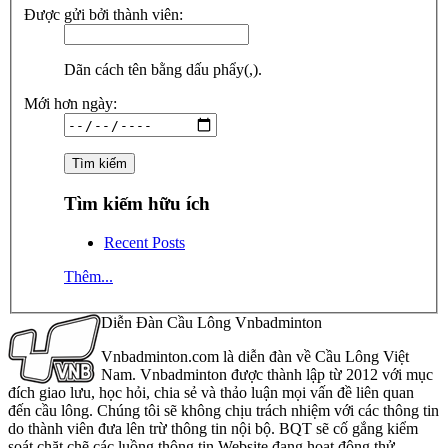
Được gửi bởi thành viên:
Dãn cách tên bằng dấu phẩy(,).
Mới hơn ngày:
Tìm kiếm hữu ích
Recent Posts
Thêm...
Diễn Đàn Cầu Lông Vnbadminton
Vnbadminton.com là diễn đàn về Cầu Lông Việt
Nam. Vnbadminton được thành lập từ 2012 với mục
đích giao lưu, học hỏi, chia sẻ và thảo luận mọi vấn đề liên quan
đến cầu lông. Chúng tôi sẽ không chịu trách nhiệm với các thông tin
do thành viên đưa lên trừ thông tin nội bộ. BQT sẽ cố gắng kiểm
soát chặt chẽ các luồng thông tin Website đang hoạt động thử