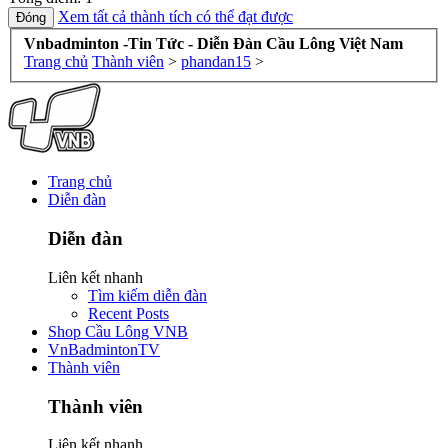
Xem tất cả thành tích có thể đạt được
Vnbadminton -Tin Tức - Diễn Đàn Cầu Lông Việt Nam
Trang chủ
Thành viên
>
phandan15
>
Trang chủ
Diễn đàn
Diễn đàn
Liên kết nhanh
Tìm kiếm diễn đàn
Recent Posts
Shop Cầu Lông VNB
VnBadmintonTV
Thành viên
Thành viên
Liên kết nhanh