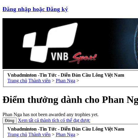
Đăng nhập hoặc Đăng ký
Vnbadminton -Tin Tức - Diễn Đàn Cầu Lông Việt Nam
Trang chủ
Thành viên
>
Phan Nga
>
Điểm thưởng dành cho Phan N
Phan Nga has not been awarded any trophies yet.
Xem tất cả thành tích có thể đạt được
Vnbadminton -Tin Tức - Diễn Đàn Cầu Lông Việt Nam
Trang chủ
Thành viên
>
Phan Nga
>