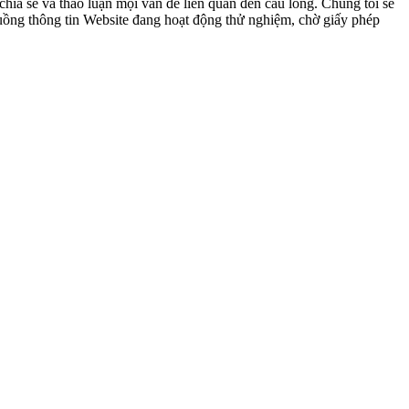
ia sẻ và thảo luận mọi vấn đề liên quan đến cầu lông. Chúng tôi sẽ
 luồng thông tin Website đang hoạt động thử nghiệm, chờ giấy phép