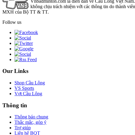
Vnbadminton.com là diễn đàn về Cầu Lông Việt Nam. Vn
không chịu trách nhiệm với các thông tin do thành viê
MXH của Bộ TT & TT.
Follow us
Our Links
Shop Cầu Lông
VS Sports
Vợt Cầu Lông
Thông tin
Thông báo chung
Thắc mắc, góp ý
Trợ giúp
Liên hệ BQT