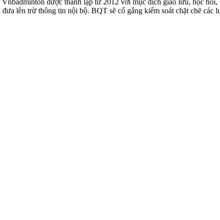
badminton được thành lập từ 2012 với mục đích giao lưu, học hỏi, ch
n đưa lên trừ thông tin nội bộ. BQT sẽ cố gắng kiểm soát chặt chẽ các