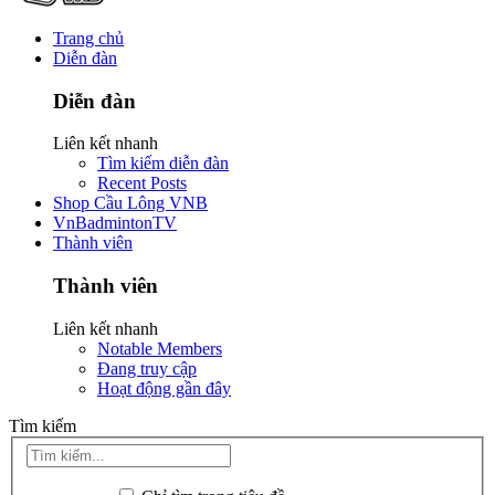
Trang chủ
Diễn đàn
Diễn đàn
Liên kết nhanh
Tìm kiếm diễn đàn
Recent Posts
Shop Cầu Lông VNB
VnBadmintonTV
Thành viên
Thành viên
Liên kết nhanh
Notable Members
Đang truy cập
Hoạt động gần đây
Tìm kiếm