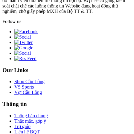
do thành viên đưa lên trừ thông tin nội bộ. BQT sẽ cố gắng kiểm
soát chặt chẽ các luồng thông tin Website đang hoạt động thử
nghiệm, chờ giấy phép MXH của Bộ TT & TT.
Follow us
Our Links
Shop Cầu Lông
VS Sports
Vợt Cầu Lông
Thông tin
Thông báo chung
Thắc mắc, góp ý
Trợ giúp
Liên hệ BQT