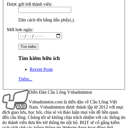
Được gửi bởi thành viên:
Dãn cách tên bằng dấu phẩy(,).
Mới hơn ngày:
Tìm kiếm hữu ích
Recent Posts
Thêm...
Diễn Đàn Cầu Lông Vnbadminton
Vnbadminton.com là diễn đàn về Cầu Lông Việt
Nam. Vnbadminton được thành lập từ 2012 với mục
đích giao lưu, học hỏi, chia sẻ và thảo luận mọi vấn đề liên quan
đến cầu lông. Chúng tôi sẽ không chịu trách nhiệm với các thông tin
do thành viên đưa lên trừ thông tin nội bộ. BQT sẽ cố gắng kiểm
soát chặt chẽ các luồng thông tin Website đang hoạt động thử