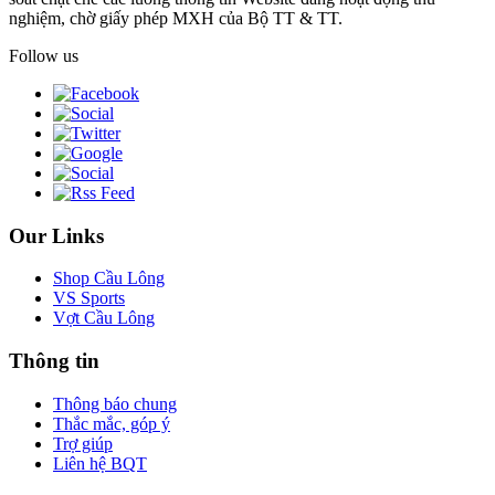
nghiệm, chờ giấy phép MXH của Bộ TT & TT.
Follow us
Our Links
Shop Cầu Lông
VS Sports
Vợt Cầu Lông
Thông tin
Thông báo chung
Thắc mắc, góp ý
Trợ giúp
Liên hệ BQT