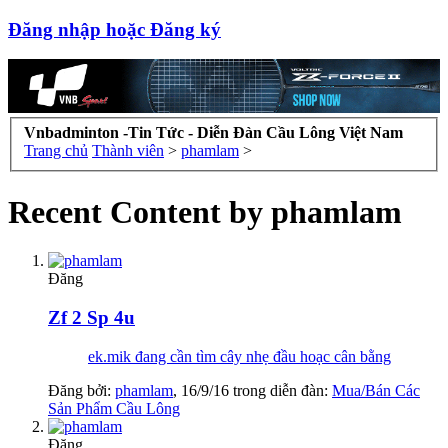
Đăng nhập hoặc Đăng ký
Vnbadminton -Tin Tức - Diễn Đàn Cầu Lông Việt Nam
Trang chủ
Thành viên
>
phamlam
>
Recent Content by phamlam
Đăng
Zf 2 Sp 4u
ek.mik đang cần tìm cây nhẹ đầu hoạc cân bằng
Đăng bởi:
phamlam
,
16/9/16
trong diễn đàn:
Mua/Bán Các
Sản Phẩm Cầu Lông
Đăng