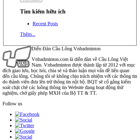
Tìm kiếm hữu ích
Recent Posts
Thêm...
Diễn Đàn Cầu Lông Vnbadminton
Vnbadminton.com là diễn đàn về Cầu Lông Việt
Nam. Vnbadminton được thành lập từ 2012 với mục
đích giao lưu, học hỏi, chia sẻ và thảo luận mọi vấn đề liên quan
đến cầu lông. Chúng tôi sẽ không chịu trách nhiệm với các thông tin
do thành viên đưa lên trừ thông tin nội bộ. BQT sẽ cố gắng kiểm
soát chặt chẽ các luồng thông tin Website đang hoạt động thử
nghiệm, chờ giấy phép MXH của Bộ TT & TT.
Follow us