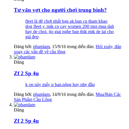
Tư vấn vợt cho người chơi trung bình?
fleet là đẽ chơi nhất bạn ak.ban cu tham khao
dog fleet y. mik co cay women 200 moi mua dah
hay de choi. jio giai nghe ban thik mik de lai cho
giá đẹp
Đăng bởi:
phamlam
,
15/9/16
trong diễn đàn:
Hỏi xoáy, đáp
xoay các vấn đề về cầu lông
Đăng
Zf 2 Sp 4u
k on này mấy u ban.nặng hay nhẹ đầu
Đăng bởi:
phamlam
,
14/9/16
trong diễn đàn:
Mua/Bán Các
Sản Phẩm Cầu Lông
Đăng
Zf 2 Sp 4u