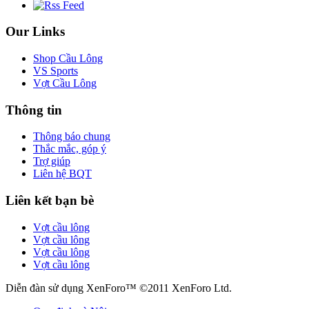
Our Links
Shop Cầu Lông
VS Sports
Vợt Cầu Lông
Thông tin
Thông báo chung
Thắc mắc, góp ý
Trợ giúp
Liên hệ BQT
Liên kết bạn bè
Vợt cầu lông
Vợt cầu lông
Vợt cầu lông
Vợt cầu lông
Diễn đàn sử dụng XenForo™ ©2011 XenForo Ltd.