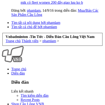
mik có fleet women 200 đây.giao luu ko b
Đăng bởi:
phamlam
,
14/9/16
trong diễn đàn:
Mua/Bán Các
Sản Phẩm Cầu Lông
Tìm tất cả nội dung bởi phamlam
Tìm tất cả chủ đề bởi phamlam
Vnbadminton -Tin Tức - Diễn Đàn Cầu Lông Việt Nam
Trang chủ
Thành viên
>
phamlam
>
Trang chủ
Diễn đàn
Diễn đàn
Liên kết nhanh
Tìm kiếm diễn đàn
Recent Posts
Shop Cầu Lông VNB