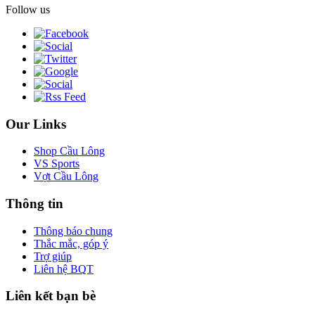
Follow us
Our Links
Shop Cầu Lông
VS Sports
Vợt Cầu Lông
Thông tin
Thông báo chung
Thắc mắc, góp ý
Trợ giúp
Liên hệ BQT
Liên kết bạn bè