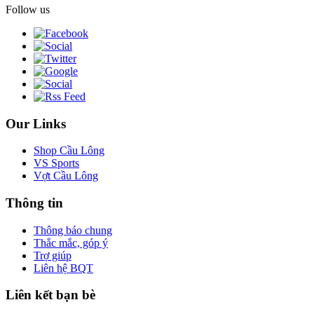
Follow us
Our Links
Shop Cầu Lông
VS Sports
Vợt Cầu Lông
Thông tin
Thông báo chung
Thắc mắc, góp ý
Trợ giúp
Liên hệ BQT
Liên kết bạn bè