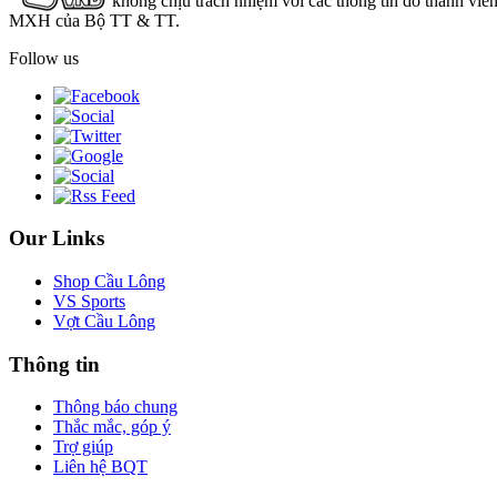
không chịu trách nhiệm với các thông tin do thành viê
MXH của Bộ TT & TT.
Follow us
Our Links
Shop Cầu Lông
VS Sports
Vợt Cầu Lông
Thông tin
Thông báo chung
Thắc mắc, góp ý
Trợ giúp
Liên hệ BQT