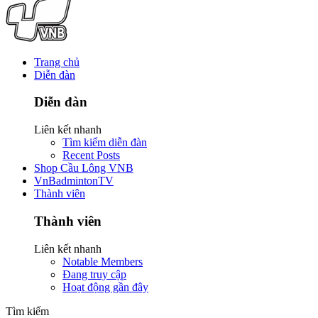
Trang chủ
Diễn đàn
Diễn đàn
Liên kết nhanh
Tìm kiếm diễn đàn
Recent Posts
Shop Cầu Lông VNB
VnBadmintonTV
Thành viên
Thành viên
Liên kết nhanh
Notable Members
Đang truy cập
Hoạt động gần đây
Tìm kiếm