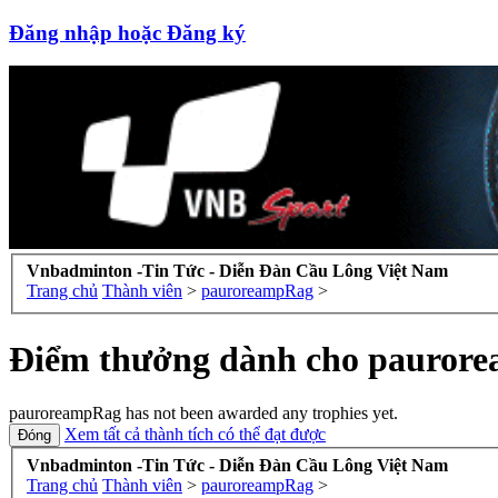
Đăng nhập hoặc Đăng ký
Vnbadminton -Tin Tức - Diễn Đàn Cầu Lông Việt Nam
Trang chủ
Thành viên
>
pauroreampRag
>
Điểm thưởng dành cho pauror
pauroreampRag has not been awarded any trophies yet.
Xem tất cả thành tích có thể đạt được
Vnbadminton -Tin Tức - Diễn Đàn Cầu Lông Việt Nam
Trang chủ
Thành viên
>
pauroreampRag
>