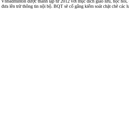
badminton được thành lập từ 2012 với mục đích giao lưu, học hỏi, ch
n đưa lên trừ thông tin nội bộ. BQT sẽ cố gắng kiểm soát chặt chẽ các