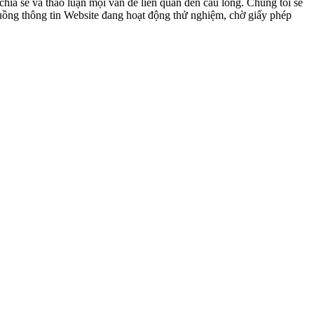
ia sẻ và thảo luận mọi vấn đề liên quan đến cầu lông. Chúng tôi sẽ
 luồng thông tin Website đang hoạt động thử nghiệm, chờ giấy phép