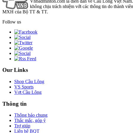
Vnbadminton.com là diễn đàn về Cầu Lông Việt Nam. Vn
không chịu trách nhiệm với các thông tin do thành viê
MXH của Bộ TT & TT.
Follow us
Our Links
Shop Cầu Lông
VS Sports
Vợt Cầu Lông
Thông tin
Thông báo chung
Thắc mắc, góp ý
Trợ giúp
Liên hệ BQT