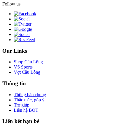
Follow us
Our Links
Shop Cầu Lông
VS Sports
Vợt Cầu Lông
Thông tin
Thông báo chung
Thắc mắc, góp ý
Trợ giúp
Liên hệ BQT
Liên kết bạn bè