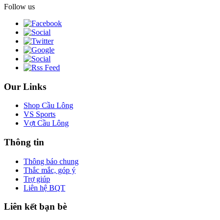
Follow us
Our Links
Shop Cầu Lông
VS Sports
Vợt Cầu Lông
Thông tin
Thông báo chung
Thắc mắc, góp ý
Trợ giúp
Liên hệ BQT
Liên kết bạn bè