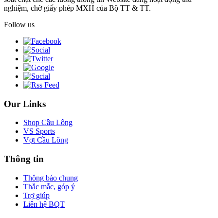
nghiệm, chờ giấy phép MXH của Bộ TT & TT.
Follow us
Our Links
Shop Cầu Lông
VS Sports
Vợt Cầu Lông
Thông tin
Thông báo chung
Thắc mắc, góp ý
Trợ giúp
Liên hệ BQT