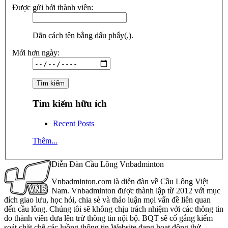
Được gửi bởi thành viên:
Dãn cách tên bằng dấu phẩy(,).
Mới hơn ngày:
Tìm kiếm hữu ích
Recent Posts
Thêm...
Diễn Đàn Cầu Lông Vnbadminton
Vnbadminton.com là diễn đàn về Cầu Lông Việt
Nam. Vnbadminton được thành lập từ 2012 với mục
đích giao lưu, học hỏi, chia sẻ và thảo luận mọi vấn đề liên quan
đến cầu lông. Chúng tôi sẽ không chịu trách nhiệm với các thông tin
do thành viên đưa lên trừ thông tin nội bộ. BQT sẽ cố gắng kiểm
soát chặt chẽ các luồng thông tin Website đang hoạt động thử